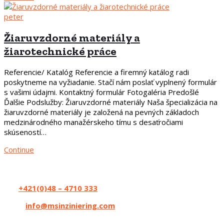
peter
Žiaruvzdorné materiály a
žiarotechnické práce
Referencie/ Katalóg Referencie a firemný katálog radi
poskytneme na vyžiadanie. Stačí nám poslať vyplnený formulár
s vašimi údajmi. Kontaktný formulár Fotogaléria Predošlé
Ďalšie Podslužby: Žiaruvzdorné materiály Naša špecializácia na
žiaruvzdorné materiály je založená na pevných základoch
medzinárodného manažérskeho tímu s desaťročiami
skúseností…
Continue
Kontakt
Tel:
+421(0)48 – 4710 333
Email:
info@msinziniering.com