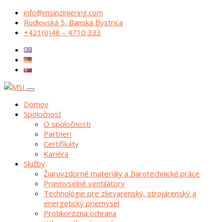
info@msinziniering.com
Rudlovská 5, Banská Bystrica
+421(0)48 – 4710 333
Domov
Spoločnosť
O spoločnosti
Partneri
Certifikáty
Kariéra
Služby
Žiaruvzdorné materiály a žiarotechnické práce
Priemyselné ventilátory
Technológie pre zlievarenský, strojárenský a
energetický priemysel
Protikorózna ochrana