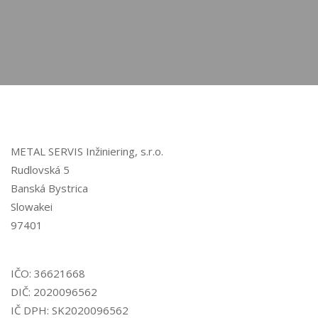
METAL SERVIS Inžiniering, s.r.o.
Rudlovská 5
Banská Bystrica
Slowakei
97401
IČO: 36621668
DIČ: 2020096562
IČ DPH: SK2020096562