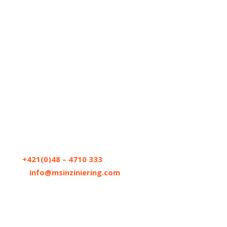
Kontakt
Tel:
+421(0)48 – 4710 333
Email:
info@msinziniering.com